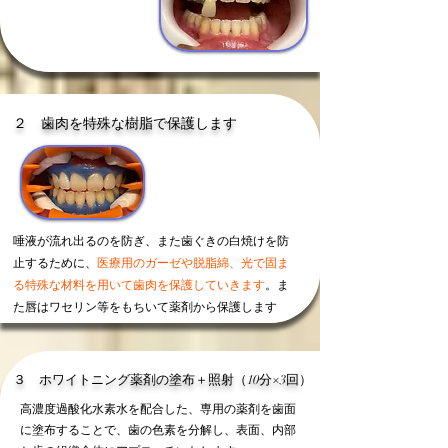
２ 歯肉を特殊な樹脂で保護
します
唾液が流れ出るのを防ぎ、また歯ぐきの白焼けを防
止するために、
医療用のガーゼや脱脂綿、光で固ま
る特殊な材料を用いて歯肉を保護していきます
。ま
た唇はワセリン等をもちいて薬剤から保護します
３ ホワイトニング薬剤の塗布＋照射（10分×3回
）
高濃度過酸化水素水を配合した、専用の薬剤を歯面
に塗布することで、歯の色素を分解し、表面、内部