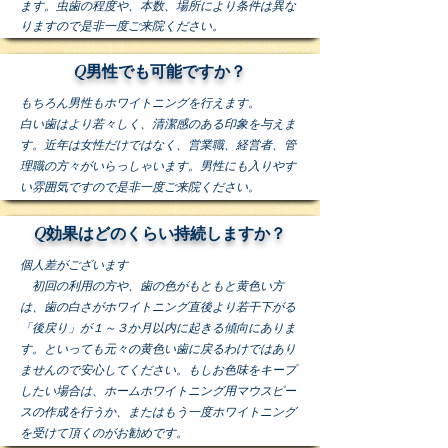
ます。虫歯の程度や、本数、場所により条件は異な
りますので是非一度ご来院ください。
Q男性でも可能ですか？
もちろん男性もホワイトニングを行えます。
白い歯はより若々しく、清潔感のある印象を与えま
す。近年は女性だけではなく、営業職、経営者、管
理職の方々がいらっしゃいます。男性にも入りやす
い雰囲気ですので是非一度ご来院ください。
Q効果はどのくらい持続しますか？
個人差がございます
初回の利用の方や、歯の色がもともと黄色い方
は、歯の白さがホワイトニング直後より若干下がる
「後戻り」が１～３か月以内に起きる傾向にありま
す。といっても元々の黄色い歯に戻るわけではあり
ませんので安心してください。もしお色味をキープ
したい場合は、ホームホワイトニング用マウスピー
スの作成を行うか、またはもう一度ホワイトニング
を受けて頂くのがお勧めです。