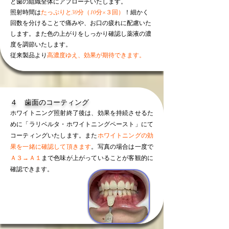
と歯の組織全体にアプローチいたします。
照射時間は
たっぷりと30分（10分×３回）
！細かく
回数を分けることで痛みや、お口の疲れに配慮いた
します。また色の上がりをしっかり確認し薬液の濃
度を調節いたします。
従来製品より
高濃度ゆえ、効果が期待できます。
４ 歯面のコーティング
ホワイトニング照射終了後は、効果を持続させるた
めに「ラリベルタ・ホワイトニングペースト」にて
コーティングいたします。また
ホワイトニングの効
果を一緒に確認して頂きます
。写真の場合は一度で
Ａ３→Ａ１
まで色味が上がっていることが客観的に
確認できます。