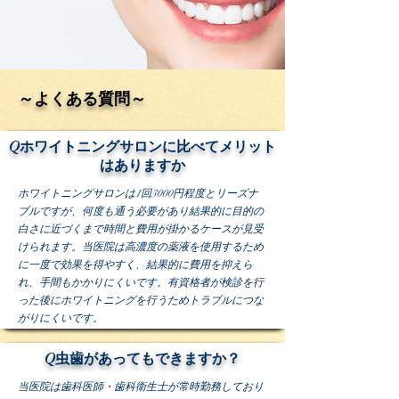
～よくある質問～
Qホワイトニングサロンに比べてメリット
はありますか
ホワイトニングサロンは1回3000円程度とリーズナ
ブルですが、何度も通う必要があり結果的に目的の
白さに近づくまで時間と費用が掛かるケースが見受
けられます。当医院は高濃度の薬液を使用するため
に一度で効果を得やすく、結果的に費用を抑えら
れ、手間もかかりにくいです。有資格者が検診を行
った後にホワイトニングを行うためトラブルにつな
がりにくいです。
Q虫歯があってもできますか？
当医院は歯科医師・歯科衛生士が常時勤務しており