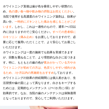
ホワイトニング直後は歯が色を吸収しやすい状態のた
め、
色の濃い食べ物や飲み物の摂取はお控えください
。
当院で使用する高濃度のホワイトニング薬剤は、効果が
高い分、
一時的にズキンとした痛みを感じることがござ
います
。しかし、これは一過性のもので、通常1〜2日以
内に治まりますのでご安心ください。
すべての患者様に
ロキソニン（痛み止め）
をお渡ししておりますので、必
要に応じて服用いただくことで、より安心してお過ごし
いただけます。
ホワイトニングは一度の施術でも効果を実感できます
が、回数を重ねることで、より理想的な白さに近づきま
す。特に、もともとの歯の色が
黄みがかっている方やホ
ワイトニングが初めての方は、色戻りしやすい傾向があ
るため、1か月以内の再施術をおすすめ
しております。
ホワイトニングの効果の持続期間には個人差があり、生
活習慣や歯の質によって異なります。白さをキープする
ためには、定期的なメンテナンス（2〜3か月に1回）が
効果的です。なお、当院の歯のメンテナンスは保険適用
となっておりますので、安心してご利用いただけます。