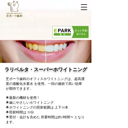
芝ポーラ歯科
03-6453-6365
診療時間
9:00～13:30 / 14:30～19:00
※日水祝休診
​ラリベルタ・スーパーホワイトニング
芝ポーラ歯科のオフィスホワイトニングは、超高濃
度の過酸化水素水 を使用。一回の施術で高い効果
が期待できます。
🌟最新の機材を使用！
🌟歯にやさしいホワイトニング
🌟ホワイトニングの照射範囲は 上下16本
🌟照射時間は 30分
🌟受付・会計を含めた 所要時間は約1時間〜 となり
ます。