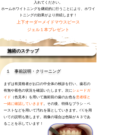
入れてください。
​ホームホワイトニングを継続的に行うことにより、ホワイ
トニングの効果がより持続します！
上下オーダーメイドマウスピース
​ジェル１本プレゼント
施術のステップ
１ 事前説明・クリーニング
まずは有資格者がお口の中全体の検診を行い、歯石の
有無や着色の状況を確認いたします。次に
シェードガ
イド
（色見本）を用いて施術前の歯のお色を
患者様と
一緒に確認していきます
。その後、特殊なブラシ・ペ
ーストなどを用いて汚れを落としていきます。CGを用
いての説明も致します。画像の場合は色味がＡ３であ
ることを示しています！