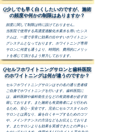
​Q少しでも早く白くしたいのですが、施術
の頻度や何かの制限はありますか？
頻度に関して制限は特に設けておりません。
当医院で使用する高濃度過酸化水素水を用いたシス
テムは、一度で非常に効果の出やすいホワイトニン
グシステムとなっております。ホワイトニング専用
サロンに何度も通うより、時間的、費用的にメリッ
トを感じて頂けるよう努力しております。
Qセルフホワイトニングサロンと歯科医院
のホワイトニングは何が違うのですか？
セルフホワイトニングサロンはその名の通り患者様
ご自身でホワイトニングを行います。歯科医院に
は、歯科医師や歯科衛生士などの有資格者が必ず在
籍しております。また施術も有資格者により行われ
るため、安心・安全です。完全にセルフスタイルの
サロンとは異なり、歯を白くキープするためのコツ
や、メインテナンスの方法などもお伝えしておりま
す。またサロンよりも効果を実感できたとの声をい