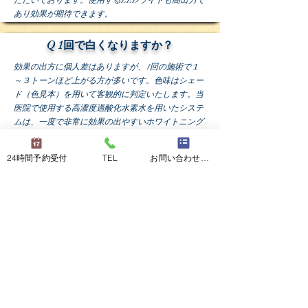
ただいております。使用するLEDライトも高出力で
あり効果が期待できます。
Q 1回で白くなりますか？
効果の出方に個人差はありますが、1回の施術で１
～３トーンほど上がる方が多いです。色味はシェー
ド（色見本）を用いて客観的に判定いたします。当
医院で使用する高濃度過酸化水素水を用いたシステ
ムは、一度で非常に効果の出やすいホワイトニング
システムとなっております。ホワイトニング専用サ
ロンに何度も通うより、時間的、費用的にメリット
24時間予約受付
TEL
お問い合わせフォーム
を感じて頂けるよう努力しております。
Q白くなりすぎないか心配です。
ご安心ください。
当医院のホワイトニングシステムは照射を数回にわ
けておこないます。その過程で薬剤の濃度の調整も
行いますのでご安心ください。
Q差し歯のホワイトニングはできますか？