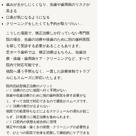
歯みがきがしにくくなり、虫歯や歯周病のリスクが
高まる
口臭が気になるようになる
クリーニングをしたくても予約が取りづらい…​
こうした場面で、矯正治療しか行っていない専門医
院の場合、虫歯の治療や抜歯のために別の歯科医院
を探して受診する必要があることもあります。
芝ポーラ歯科では、矯正治療はもちろん、虫歯治
療・抜歯・歯周病ケア・クリーニングなど、すべて
院内で対応可能です。
他院へ通う手間もなく、一貫した診療体制でトラブ
ルにもスムーズに対応いたします。
院内完結型矯正治療のメリット
✅ 1. 治療のたびに他院へ行く手間がない
抜歯や虫歯治療のために他の歯科医院を探す必要がな
く、すべて当院で対応できるので通院がスムーズです。
✅ 2. 治療の進行が止まらない
他院での処置待ちなどによるスケジュールの遅れが起こ
らず、計画通りに矯正治療を進められます。
✅ 3. 口腔内の状態を総合的に管理
矯正中の虫歯・歯ぐきの状態・クリーニングの必要性ま
で、ひとつの医院で全体を把握して継続的にケアできる