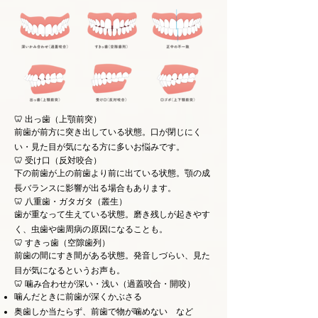
🦷 出っ歯（上顎前突）
前歯が前方に突き出している状態。口が閉じにく
い・見た目が気になる方に多いお悩みです。
🦷 受け口（反対咬合）
下の前歯が上の前歯より前に出ている状態。顎の成
長バランスに影響が出る場合もあります。
🦷 八重歯・ガタガタ（叢生）
歯が重なって生えている状態。磨き残しが起きやす
く、虫歯や歯周病の原因になることも。
🦷 すきっ歯（空隙歯列）
前歯の間にすき間がある状態。発音しづらい、見た
目が気になるというお声も。
🦷 噛み合わせが深い・浅い（過蓋咬合・開咬）
噛んだときに前歯が深くかぶさる
奥歯しか当たらず、前歯で物が噛めない など