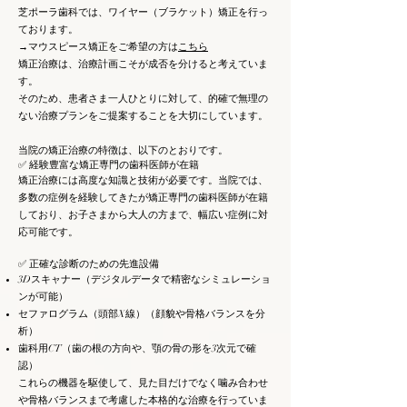
芝ポーラ歯科では、ワイヤー（ブラケット）矯正を行っ
ております。
​→マウスピース矯正をご希望の方は
こちら
矯正治療は、治療計画こそが成否を分けると考えていま
す。
そのため、患者さま一人ひとりに対して、的確で無理の
ない治療プランをご提案することを大切にしています。
当院の矯正治療の特徴は、以下のとおりです。
✅ 経験豊富な矯正専門の歯科医師が在籍
矯正治療には高度な知識と技術が必要です。当院では、
多数の症例を経験してきたが矯正専門の歯科医師が在籍
しており、お子さまから大人の方まで、幅広い症例に対
応可能です。
✅ 正確な診断のための先進設備
3Dスキャナー（デジタルデータで精密なシミュレーショ
ンが可能）
セファログラム（頭部X線）（顔貌や骨格バランスを分
析）
歯科用CT（歯の根の方向や、顎の骨の形を3次元で確
認）
これらの機器を駆使して、見た目だけでなく噛み合わせ
や骨格バランスまで考慮した本格的な治療を行っていま