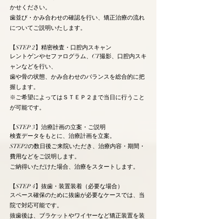
かせください。
歯並び・かみ合わせの確認を行い、矯正治療の流れ
についてご説明いたします。
【STEP 2】精密検査・口腔内スキャン
レントゲンやセファログラム、CT撮影、口腔内スキ
ャンなどを行い、
歯や骨の状態、かみ合わせのバランスを総合的に把
握します。
※ご希望によってはＳＴＥＰ２まで当日に行うこと
が可能です。
【STEP 3】治療計画の立案・ご説明
検査データをもとに、治療計画を立案。
STEP2の数日後ご来院いただき、治療内容・期間・
費用などをご説明します。
ご納得いただけた場合、治療をスタートします。
【STEP 4】抜歯・装置装着（必要な場合）
スペース確保のために抜歯が必要なケースでは、当
院で対応可能です。
抜歯後は、ブラケットやワイヤーなど矯正装置を装