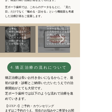
き、精度の高い治療計画を立てられます。
矯正治療におい
ては、まれに歯
芝ポーラ歯科では、これらのデータをもとに、「見た
の根が歯ぐきの
外に突出してし
目」だけでなく「噛める・話せる」という機能面も考慮
まうといったト
矯正治療においては、歯の
した治療計画をご提案します。
ラブルが起こる
大きさや位置の精密な診断
ことがありま
が不可欠です。
す。
当院では従来のアナログ的
しかし、当院で
診断法に加え、口腔内スキ
は事前にCTで
ャナーを用いることで、歯
精密に確認を行
の方向やサイズを高精度に
うことで、そう
計測しています。
したリスクを最
さらに、治療後のシミュレ
小限に抑えるこ
ーションを視覚的にご確認
とが可能です。
いただくことが可能です。
4.矯正治療の流れについて
矯正治療は長いお付き合いになるからこそ、最
初の診査・診断とご納得いただいたうえでの治
療開始がとても大切です。
芝ポーラ歯科では以下のような流れで治療を進
めていきます。
【STEP 1】ご予約・カウンセリング
まずはご予約のうえ、現在のお悩みやご希望をお聞