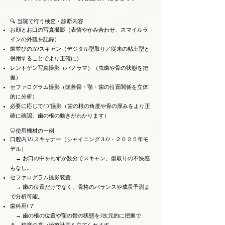
🔍 当院で行う検査・診断内容
お顔とお口の写真撮影（表情やかみ合わせ、スマイルラ
インの外観を記録）
歯並びの3Dスキャン（デジタル型取り／従来の粘土型と
併用することでより正確に）
レントゲン写真撮影（パノラマ）（虫歯や骨の状態を把
握）
セファログラム撮影（頭蓋骨・顎・歯の位置関係を立体
的に分析）
必要に応じてCT撮影（歯の根の角度や骨の厚みをより正
確に確認、歯の根の動きがわかります）
🦷使用機材の一例
口腔内3Dスキャナー（シャイニング３D・２０２５年モ
デル）
→ お口の中をわずか数分でスキャン。型取りの不快感
もなし。
セファログラム撮影装置
当院ではCTを
活用すること
→ 歯の位置だけでなく、骨格のバランスや成長予測ま
で、歯ぐきの中
で分析可能。
に埋まっている
歯の位置や向き
歯科用CT
を正確に把握す
→ 歯の根の位置や顎の骨の状態を3次元的に把握で
ることができま
す。