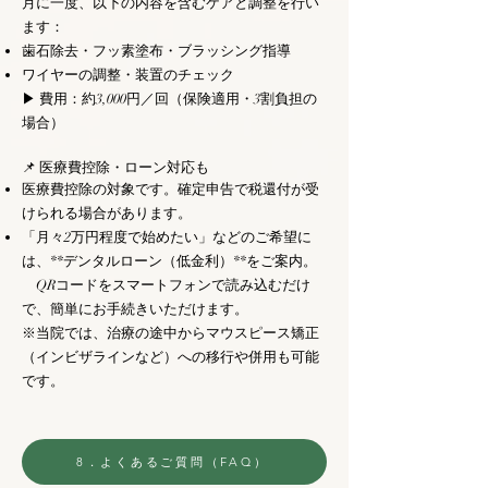
月に一度、以下の内容を含むケアと調整を行い
ます：
歯石除去・フッ素塗布・ブラッシング指導
ワイヤーの調整・装置のチェック
▶ 費用：約3,000円／回（保険適用・3割負担の
場合）
📌 医療費控除・ローン対応も
医療費控除の対象です。確定申告で税還付が受
けられる場合があります。
「月々2万円程度で始めたい」などのご希望に
は、**デンタルローン（低金利）**をご案内。
QRコードをスマートフォンで読み込むだけ
で、簡単にお手続きいただけます。
※当院では、治療の途中からマウスピース矯正
（インビザラインなど）への移行や併用も可能
です。
8．よくあるご質問（FAQ）