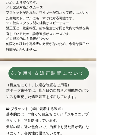
ため、より安心です。
✅ 4. 緊急対応がスムーズ
ブラケットが外れた、ワイヤーが当たって痛い…といっ
た突然のトラブルにも、すぐに対応可能です。
✅ 5. 院内スタッフ間の連携がスピーディー
矯正医と一般歯科医、歯科衛生士が同じ院内で情報を共
有しているため、診療連携がスムーズです。
✅ 6. 経済的にも負担が少ない
他院との移動や再検査の必要がないため、余分な費用や
時間がかかりません。
6.使用する矯正装置について
（目立ちにくく、快適な装置をご用意）
芝ポーラ歯科では、見た目の自然さと機能性のバラ
ンスを重視した矯正装置を採用しています。
🧩 ブラケット（歯に装着する装置）
基本的には、**白くて目立ちにくい「ジルコニアブ
ラケット」**を使用しています。
天然の歯に近い色合いで、治療中も見た目が気にな
りにくく、審美性に優れています。