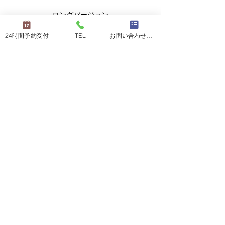
ロングバージョン
https://www.youtube.com/watch?v=mGP-
24時間予約受付
TEL
お問い合わせフォーム
rrkIUQ0
ロングバージョン
🎥気になる方はぜひタップ or クリックして
みてくださいね！
Previous
Next