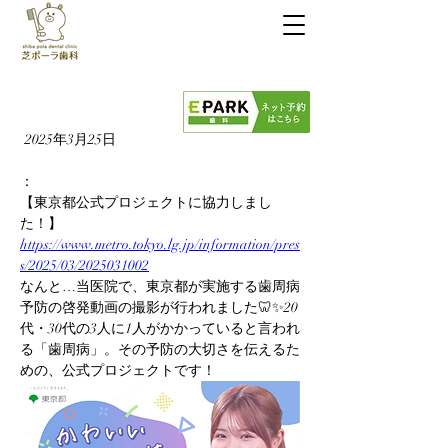
芝ポーラ歯科
03-6453-6365
診療時間
9:00～13:30 / 14:30～19:00
※日水祝休診
2025年3月25日
：
【東京都公式プロジェクトに協力しまし
た！】
https://www.metro.tokyo.lg.jp/information/pres
s/2025/03/2025031002
なんと…当医院で、東京都が実施する歯周病
予防の啓発動画の撮影が行われました🦷✨20
代・30代の3人に1人がかかっていると言われ
る「歯周病」。その予防の大切さを伝えるた
めの、公式プロジェクトです！