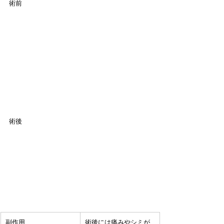
術前
術後
副作用
術後には痛みやシミが