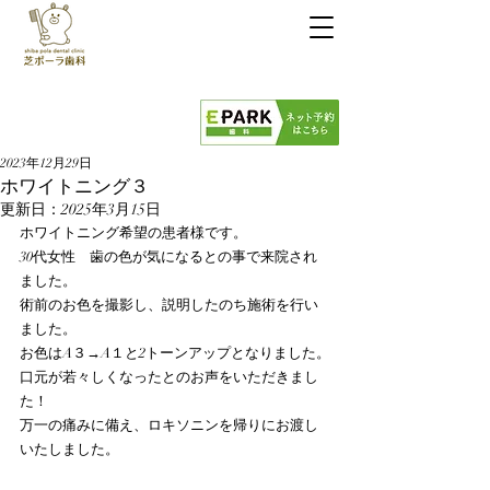
芝ポーラ歯科
03-6453-6365
診療時間
9:00～13:30 / 14:30～19:00
※日水祝休診
2023年12月29日
ホワイトニング３
更新日：
2025年3月15日
ホワイトニング希望の患者様です。
30代女性　歯の色が気になるとの事で来院され
ました。
術前のお色を撮影し、説明したのち施術を行い
ました。
お色はA３→A１と2トーンアップとなりました。
口元が若々しくなったとのお声をいただきまし
た！
万一の痛みに備え、ロキソニンを帰りにお渡し
いたしました。